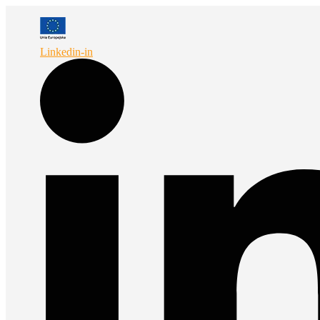
Przejdź
do
treści
Linkedin-in