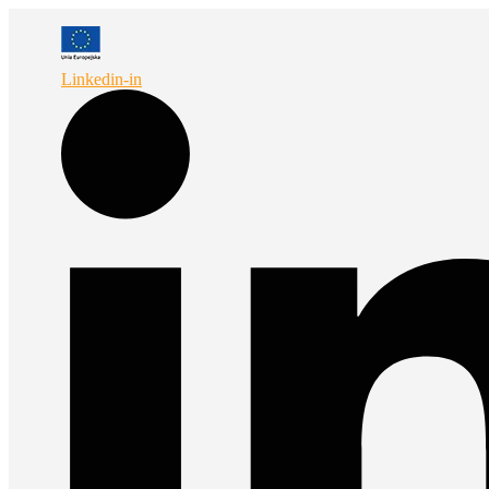
Przejdź
do
treści
Linkedin-in