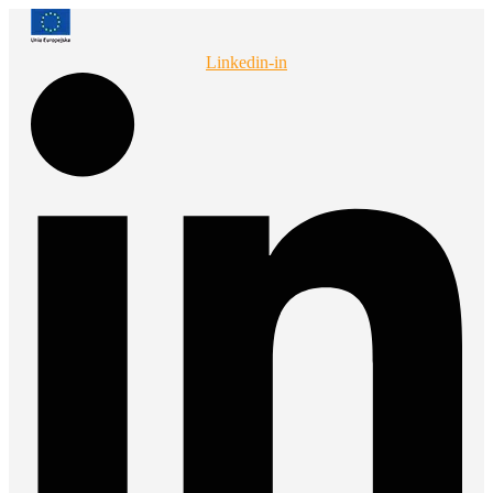
Przejdź
do
treści
Linkedin-in