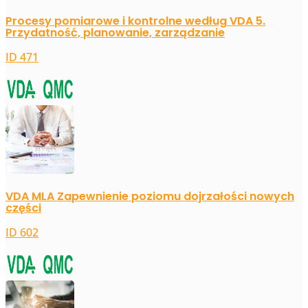
Procesy pomiarowe i kontrolne według VDA 5.
Przydatność, planowanie, zarządzanie
ID 471
VDA MLA Zapewnienie poziomu dojrzałości nowych
części
ID 602