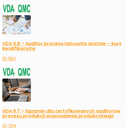
VDA 6.8 – Auditor procesu łańcucha dostaw – kurs
kwalifikacyjny
ID 961
VDA 6.7 – Egzamin dla certyfikowanych auditorów
procesu produkcji wyposażenia produkcyjnego
ID 359