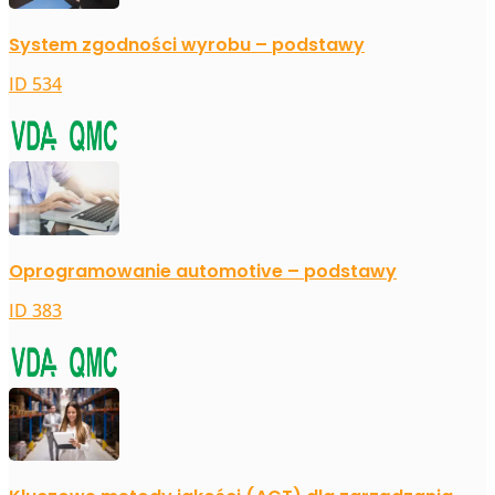
System zgodności wyrobu – podstawy
ID 534
Oprogramowanie automotive – podstawy
ID 383