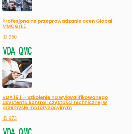
Profesjonalne przeprowadzanie ocen Global
MMOG/LE
ID 960
VDA 19.1 – Szkolenie na wykwalifikowanego
asystenta kontroli czystości technicznej w
przemyśle motoryzacyjnym
ID 973