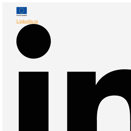
Przejdź
do
treści
Linkedin-in