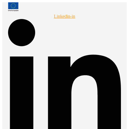
Przejdź
do
treści
Linkedin-in