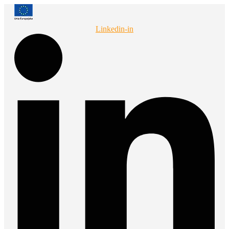
Przejdź
do
treści
Linkedin-in