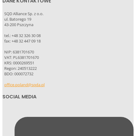
DANE KONTAKTOWE
SQD Alliance Sp. z o.o.
ul. Batorego 19
43-200 Pszczyna
tel.: +48 32 326 30 08
fax: +48 32 447 09 18
NIP: 6381701670
VAT: PL6381701670
KRS: 0000269551
Regon: 240513222
BDO: 000072732
office.poland@sqda.pl
SOCIAL MEDIA