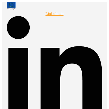
Przejdź
do
treści
Linkedin-in