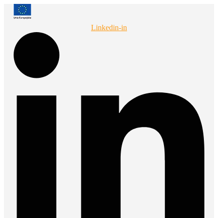
Przejdź
do
treści
Linkedin-in