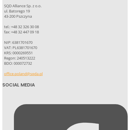
SQD Alliance Sp. z o.o.
ul. Batorego 19
43-200 Pszczyna
tel.: +48 32 326 30 08
fax: +48 32 447 09 18
NIP: 6381701670
VAT: PL6381701670
KRS: 0000269551
Regon: 240513222
BDO: 000072732
office.poland@sqda.pl
SOCIAL MEDIA