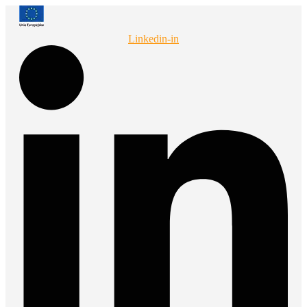
Przejdź
do
treści
Linkedin-in