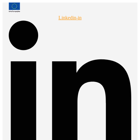
Przejdź
do
treści
Linkedin-in