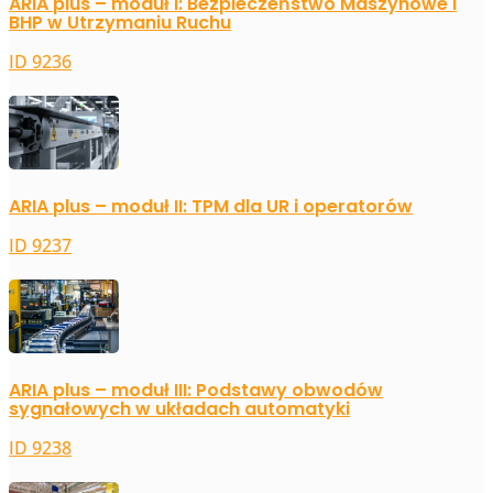
ARIA plus – moduł I: Bezpieczeństwo Maszynowe i
BHP w Utrzymaniu Ruchu
ID 9236
ARIA plus – moduł II: TPM dla UR i operatorów
ID 9237
ARIA plus – moduł III: Podstawy obwodów
sygnałowych w układach automatyki
ID 9238