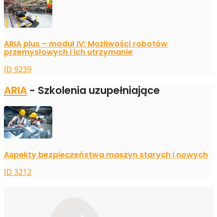
ARIA plus – moduł IV: Możliwości robotów
przemysłowych i ich utrzymanie
ID 9239
ARIA
- Szkolenia uzupełniające
Aspekty bezpieczeństwa maszyn starych i nowych
ID 3212