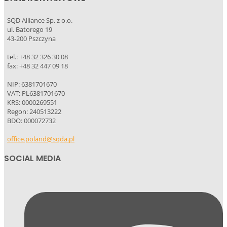
SQD Alliance Sp. z o.o.
ul. Batorego 19
43-200 Pszczyna
tel.: +48 32 326 30 08
fax: +48 32 447 09 18
NIP: 6381701670
VAT: PL6381701670
KRS: 0000269551
Regon: 240513222
BDO: 000072732
office.poland@sqda.pl
SOCIAL MEDIA