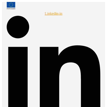
Przejdź
do
treści
Linkedin-in