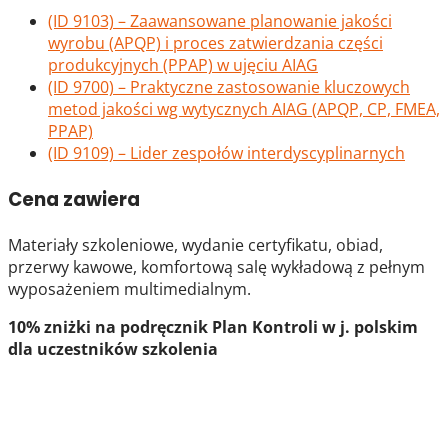
(ID 9103) – Zaawansowane planowanie jakości
wyrobu (APQP) i proces zatwierdzania części
produkcyjnych (PPAP) w ujęciu AIAG
(ID 9700) – Praktyczne zastosowanie kluczowych
metod jakości wg wytycznych AIAG (APQP, CP, FMEA,
PPAP)
(ID 9109) – Lider zespołów interdyscyplinarnych
Cena zawiera
Materiały szkoleniowe, wydanie certyfikatu, obiad,
przerwy kawowe, komfortową salę wykładową z pełnym
wyposażeniem multimedialnym.
10% zniżki na podręcznik Plan Kontroli w j. polskim
dla uczestników szkolenia