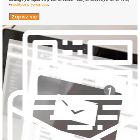
w
polityce prywatności
.
Zapisz się