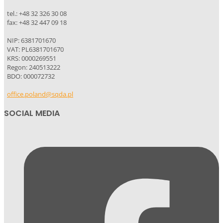
tel.: +48 32 326 30 08
fax: +48 32 447 09 18
NIP: 6381701670
VAT: PL6381701670
KRS: 0000269551
Regon: 240513222
BDO: 000072732
office.poland@sqda.pl
SOCIAL MEDIA