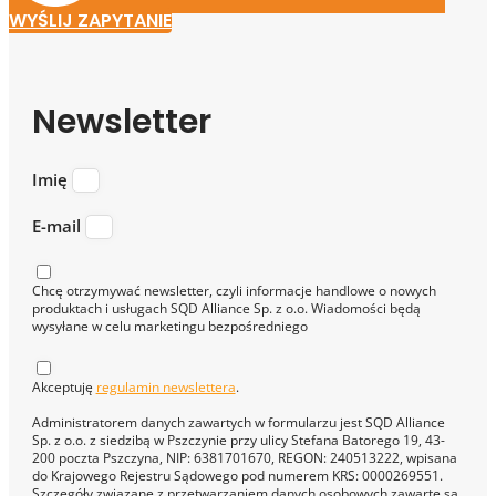
WYŚLIJ ZAPYTANIE
Newsletter
Imię
E-mail
Chcę otrzymywać newsletter, czyli informacje handlowe o nowych
produktach i usługach SQD Alliance Sp. z o.o. Wiadomości będą
wysyłane w celu marketingu bezpośredniego
Akceptuję
regulamin newslettera
.
Administratorem danych zawartych w formularzu jest SQD Alliance
Sp. z o.o. z siedzibą w Pszczynie przy ulicy Stefana Batorego 19, 43-
200 poczta Pszczyna, NIP: 6381701670, REGON: 240513222, wpisana
do Krajowego Rejestru Sądowego pod numerem KRS: 0000269551.
Szczegóły związane z przetwarzaniem danych osobowych zawarte są