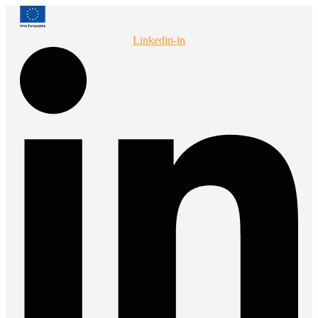
Przejdź
do
treści
Linkedin-in