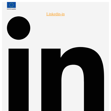
Przejdź
do
treści
Linkedin-in