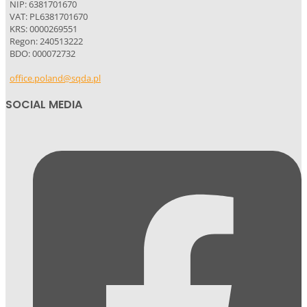
NIP: 6381701670
VAT: PL6381701670
KRS: 0000269551
Regon: 240513222
BDO: 000072732
office.poland@sqda.pl
SOCIAL MEDIA