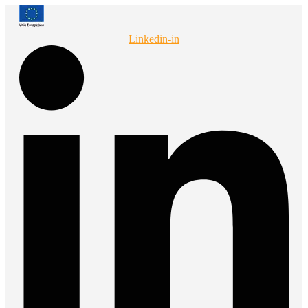
Przejdź
do
treści
Linkedin-in