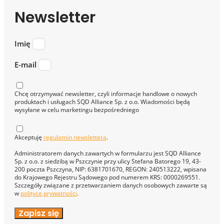
Newsletter
Imię
E-mail
Chcę otrzymywać newsletter, czyli informacje handlowe o nowych
produktach i usługach SQD Alliance Sp. z o.o. Wiadomości będą
wysyłane w celu marketingu bezpośredniego
Akceptuję
regulamin newslettera
.
Administratorem danych zawartych w formularzu jest SQD Alliance
Sp. z o.o. z siedzibą w Pszczynie przy ulicy Stefana Batorego 19, 43-
200 poczta Pszczyna, NIP: 6381701670, REGON: 240513222, wpisana
do Krajowego Rejestru Sądowego pod numerem KRS: 0000269551.
Szczegóły związane z przetwarzaniem danych osobowych zawarte są
w
polityce prywatności
.
Zapisz się