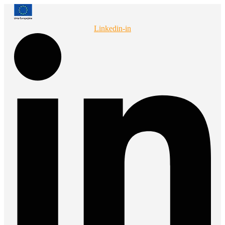
Przejdź
do
treści
Linkedin-in