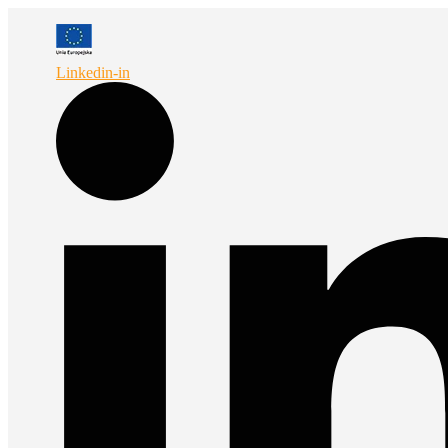
Przejdź
do
treści
Linkedin-in