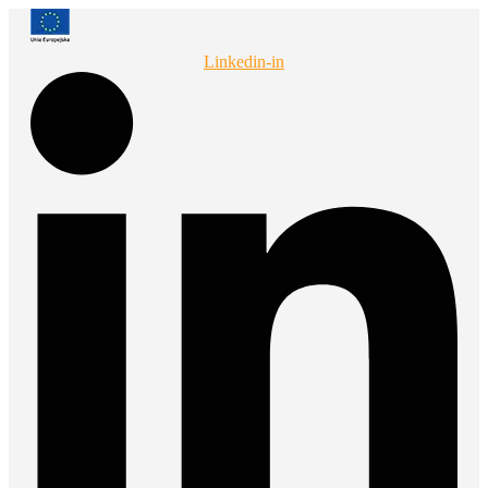
Przejdź
do
treści
Linkedin-in