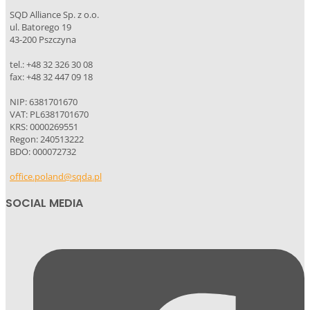
SQD Alliance Sp. z o.o.
ul. Batorego 19
43-200 Pszczyna
tel.: +48 32 326 30 08
fax: +48 32 447 09 18
NIP: 6381701670
VAT: PL6381701670
KRS: 0000269551
Regon: 240513222
BDO: 000072732
office.poland@sqda.pl
SOCIAL MEDIA