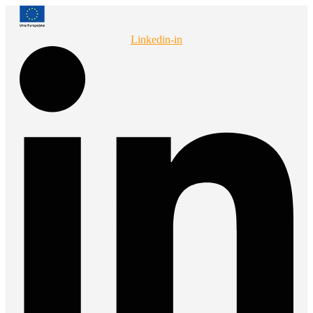
Przejdź
do
treści
Linkedin-in