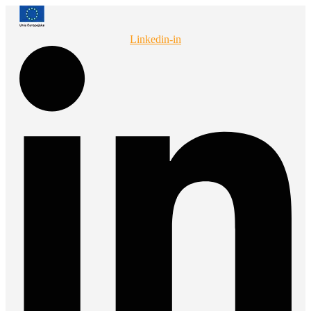
Przejdź
do
treści
Linkedin-in