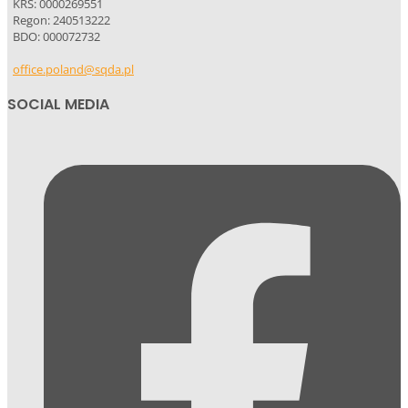
KRS: 0000269551
Regon: 240513222
BDO: 000072732
office.poland@sqda.pl
SOCIAL MEDIA