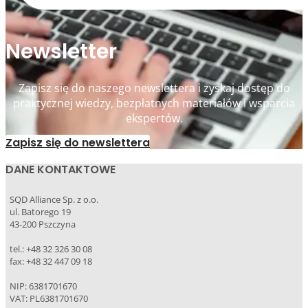
Newsletter
Zapisz się do naszego newslettera i zyskaj dostęp do
praktycznej wiedzy, bezpłatnych materiałów i wsparcia
ekspertów.
Zapisz się do newslettera
DANE KONTAKTOWE
SQD Alliance Sp. z o.o.
ul. Batorego 19
43-200 Pszczyna
tel.: +48 32 326 30 08
fax: +48 32 447 09 18
NIP: 6381701670
VAT: PL6381701670