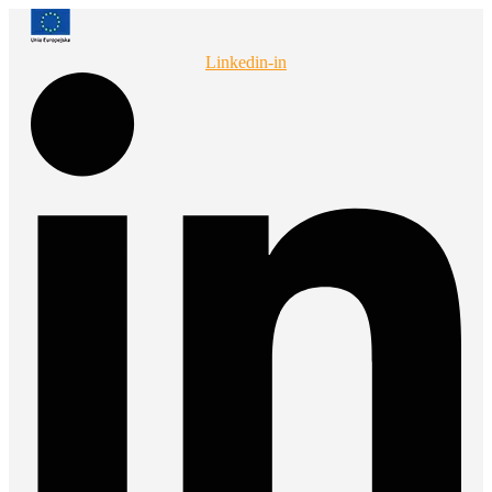
Przejdź
do
treści
Linkedin-in