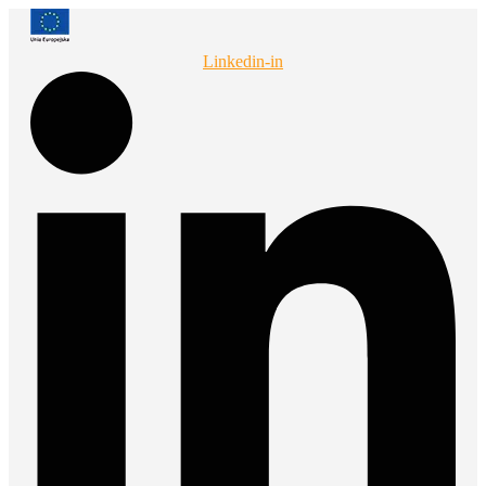
Przejdź
do
treści
Linkedin-in