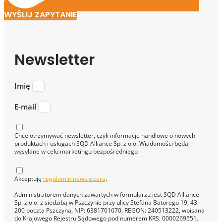
WYŚLIJ ZAPYTANIE
Newsletter
Imię
E-mail
Chcę otrzymywać newsletter, czyli informacje handlowe o nowych
produktach i usługach SQD Alliance Sp. z o.o. Wiadomości będą
wysyłane w celu marketingu bezpośredniego
Akceptuję
regulamin newslettera
.
Administratorem danych zawartych w formularzu jest SQD Alliance
Sp. z o.o. z siedzibą w Pszczynie przy ulicy Stefana Batorego 19, 43-
200 poczta Pszczyna, NIP: 6381701670, REGON: 240513222, wpisana
do Krajowego Rejestru Sądowego pod numerem KRS: 0000269551.