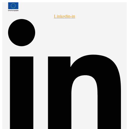
Przejdź
do
treści
Linkedin-in