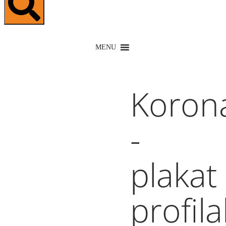
MENU
Koron
-
plakat
profil