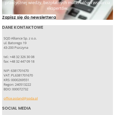
praktycznej wiedzy, bezpłatnych materiałów i wsparcia
ekspertów.
Zapisz się do newslettera
DANE KONTAKTOWE
SQD Alliance Sp. z o.o.
ul. Batorego 19
43-200 Pszczyna
tel.: +48 32 326 30 08
fax: +48 32 447 09 18
NIP: 6381701670
VAT: PL6381701670
KRS: 0000269551
Regon: 240513222
BDO: 000072732
office.poland@sqda.pl
SOCIAL MEDIA