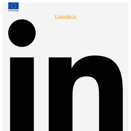
Przejdź
do
treści
Linkedin-in