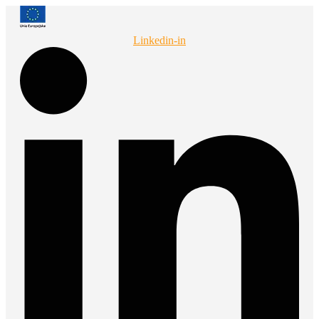
Przejdź
do
treści
Linkedin-in