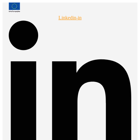
Przejdź
do
treści
Linkedin-in