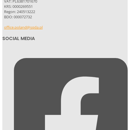
VAT: PL6381701670
KRS: 0000269551
Regon: 240513222
BDO: 000072732
office.poland@sqda.pl
SOCIAL MEDIA