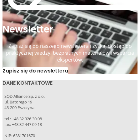
Newsletter
Zapisz się do naszego newslettera i zyskaj dostęp do
praktycznej wiedzy, bezpłatnych materiałów i wsparcia
ekspertów.
Zapisz się do newslettera
DANE KONTAKTOWE
SQD Alliance Sp. z o.o.
ul. Batorego 19
43-200 Pszczyna
tel.: +48 32 326 30 08
fax: +48 32 447 09 18
NIP: 6381701670