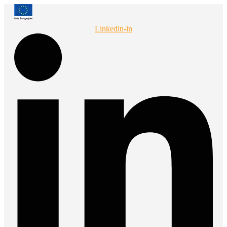
Przejdź
do
treści
Linkedin-in