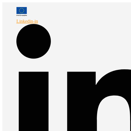
Przejdź
do
treści
Linkedin-in