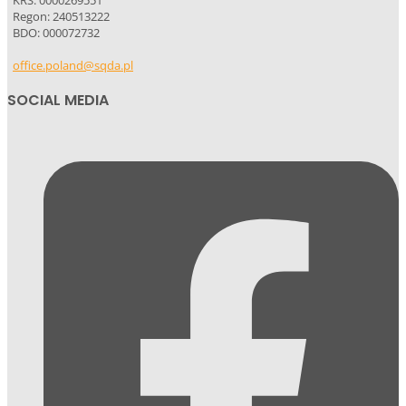
KRS: 0000269551
Regon: 240513222
BDO: 000072732
office.poland@sqda.pl
SOCIAL MEDIA