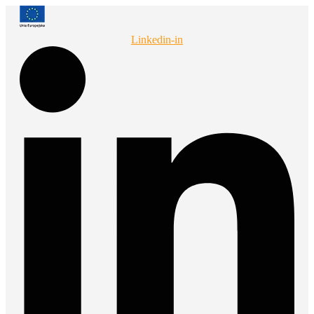
Przejdź
do
treści
Linkedin-in