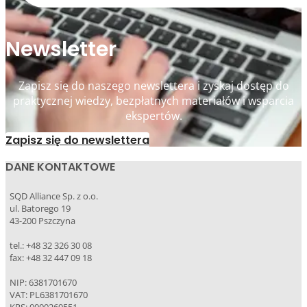
Newsletter
Zapisz się do naszego newslettera i zyskaj dostęp do
praktycznej wiedzy, bezpłatnych materiałów i wsparcia
ekspertów.
Zapisz się do newslettera
DANE KONTAKTOWE
SQD Alliance Sp. z o.o.
ul. Batorego 19
43-200 Pszczyna
tel.: +48 32 326 30 08
fax: +48 32 447 09 18
NIP: 6381701670
VAT: PL6381701670