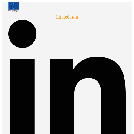
Przejdź
do
treści
Linkedin-in