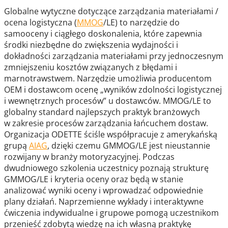
Globalne wytyczne dotyczące zarządzania materiałami /
ocena logistyczna (
MMOG
/LE) to narzędzie do
samooceny i ciągłego doskonalenia, które zapewnia
środki niezbędne do zwiększenia wydajności i
dokładności zarządzania materiałami przy jednoczesnym
zmniejszeniu kosztów związanych z błędami i
marnotrawstwem. Narzędzie umożliwia producentom
OEM i dostawcom ocenę „wyników zdolności logistycznej
i wewnętrznych procesów” u dostawców. MMOG/LE to
globalny standard najlepszych praktyk branżowych
w zakresie procesów zarządzania łańcuchem dostaw.
Organizacja ODETTE ściśle współpracuje z amerykańską
grupą
AIAG
, dzięki czemu GMMOG/LE jest nieustannie
rozwijany w branży motoryzacyjnej. Podczas
dwudniowego szkolenia uczestnicy poznają strukturę
GMMOG/LE i kryteria oceny oraz będą w stanie
analizować wyniki oceny i wprowadzać odpowiednie
plany działań. Naprzemienne wykłady i interaktywne
ćwiczenia indywidualne i grupowe pomogą uczestnikom
przenieść zdobytą wiedzę na ich własną praktykę