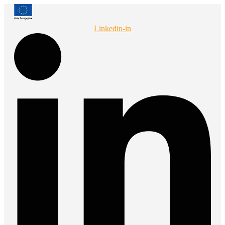
Przejdź
do
treści
Linkedin-in