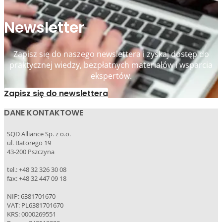
Newsletter
Zapisz się do naszego newslettera i zyskaj dostęp do
praktycznej wiedzy, bezpłatnych materiałów i wsparcia
ekspertów.
Zapisz się do newslettera
DANE KONTAKTOWE
SQD Alliance Sp. z o.o.
ul. Batorego 19
43-200 Pszczyna
tel.: +48 32 326 30 08
fax: +48 32 447 09 18
NIP: 6381701670
VAT: PL6381701670
KRS: 0000269551