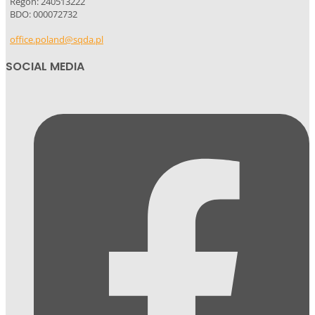
Regon: 240513222
BDO: 000072732
office.poland@sqda.pl
SOCIAL MEDIA