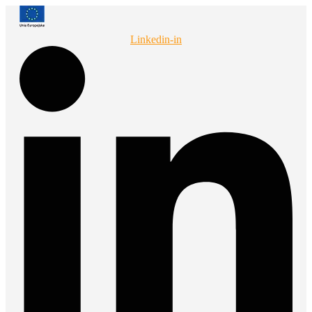
Przejdź
do
treści
Linkedin-in