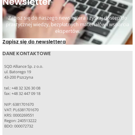
Newsletter
Zapisz się do naszego newslettera i zyskaj dostęp do
praktycznej wiedzy, bezpłatnych materiałów i wsparcia
ekspertów.
Zapisz się do newslettera
DANE KONTAKTOWE
SQD Alliance Sp. z o.o.
ul. Batorego 19
43-200 Pszczyna
tel.: +48 32 326 30 08
fax: +48 32 447 09 18
NIP: 6381701670
VAT: PL6381701670
KRS: 0000269551
Regon: 240513222
BDO: 000072732