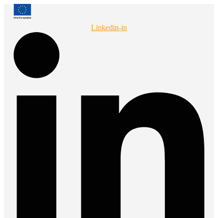
Przejdź
do
treści
Linkedin-in