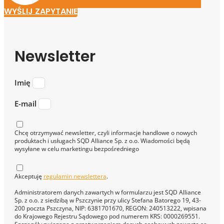
WYŚLIJ ZAPYTANIE
Newsletter
Imię
E-mail
Chcę otrzymywać newsletter, czyli informacje handlowe o nowych
produktach i usługach SQD Alliance Sp. z o.o. Wiadomości będą
wysyłane w celu marketingu bezpośredniego
Akceptuję
regulamin newslettera
.
Administratorem danych zawartych w formularzu jest SQD Alliance
Sp. z o.o. z siedzibą w Pszczynie przy ulicy Stefana Batorego 19, 43-
200 poczta Pszczyna, NIP: 6381701670, REGON: 240513222, wpisana
do Krajowego Rejestru Sądowego pod numerem KRS: 0000269551.