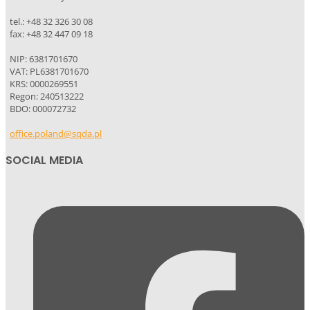
tel.: +48 32 326 30 08
fax: +48 32 447 09 18
NIP: 6381701670
VAT: PL6381701670
KRS: 0000269551
Regon: 240513222
BDO: 000072732
office.poland@sqda.pl
SOCIAL MEDIA