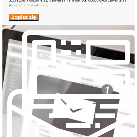
Szczegóły związane z przetwarzaniem danych osobowych zawarte są
w
polityce prywatności
.
Zapisz się