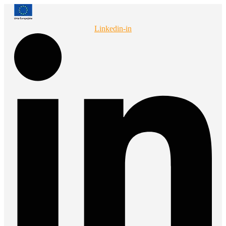
Przejdź
do
treści
Linkedin-in