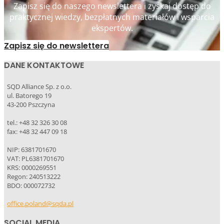
Zapisz się do naszego newslettera i zyskaj dostęp do
praktycznej wiedzy, bezpłatnych materiałów i wsparcia
ekspertów.
Zapisz się do newslettera
DANE KONTAKTOWE
SQD Alliance Sp. z o.o.
ul. Batorego 19
43-200 Pszczyna
tel.: +48 32 326 30 08
fax: +48 32 447 09 18
NIP: 6381701670
VAT: PL6381701670
KRS: 0000269551
Regon: 240513222
BDO: 000072732
office.poland@sqda.pl
SOCIAL MEDIA