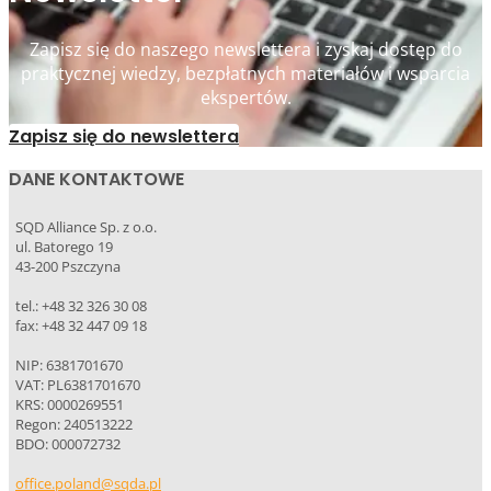
Zapisz się do naszego newslettera i zyskaj dostęp do
praktycznej wiedzy, bezpłatnych materiałów i wsparcia
ekspertów.
Zapisz się do newslettera
DANE KONTAKTOWE
SQD Alliance Sp. z o.o.
ul. Batorego 19
43-200 Pszczyna
tel.: +48 32 326 30 08
fax: +48 32 447 09 18
NIP: 6381701670
VAT: PL6381701670
KRS: 0000269551
Regon: 240513222
BDO: 000072732
office.poland@sqda.pl