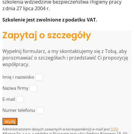
szkolenia w dziedzinie bezpieczeństwa i higieny pracy
z dnia 27 lipca 2004 r.
Szkolenie jest zwolnione z podatku VAT.
Zapytaj o szczegóły
Wypełnij formularz, a my skontaktujemy się z Tobą, aby
porozmawiać o szczegółach i przedstawić Ci propozycję
współpracy.
Imię i nazwisko
Nazwa firmy
E-mail
Numer telefonu
Wyślij
Administratorem danych zawartych w korespondencji e-mail jest
SQD
Alliance Sp. z o.o. z siedzibą w Pszczynie przy ulicy Stefana Batorego 19, 43-