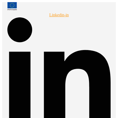
Przejdź
do
treści
Linkedin-in