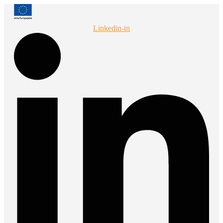
Przejdź
do
treści
Linkedin-in