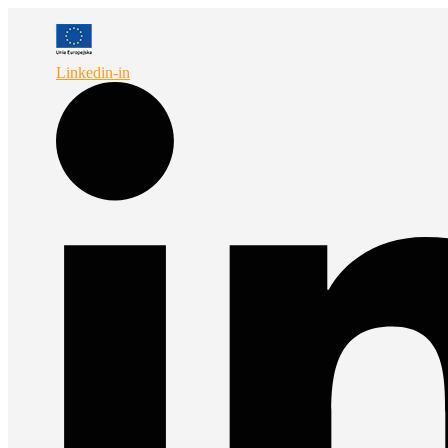
Przejdź
do
treści
Linkedin-in