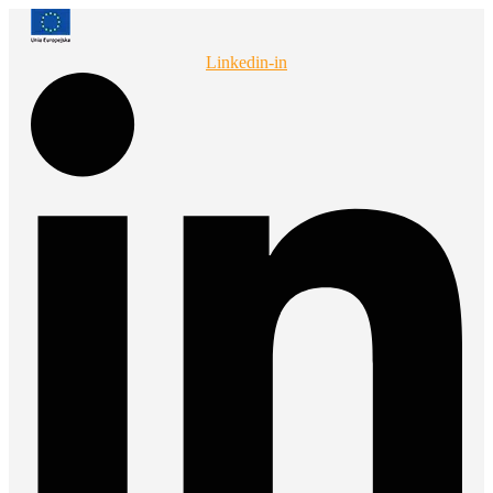
Przejdź
do
treści
Linkedin-in