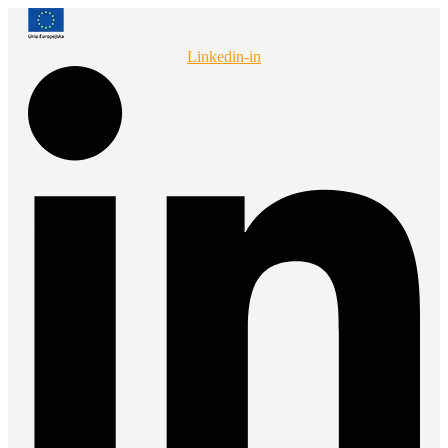
Przejdź
do
treści
Linkedin-in