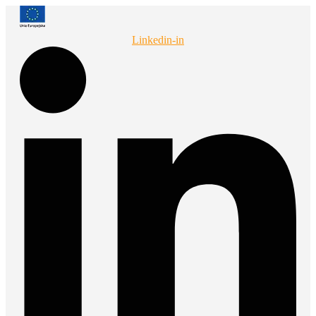
Przejdź
do
treści
Linkedin-in