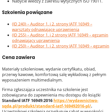
Nabycie wiedzy z zakresu wytycznych ISO 19011.
Szkolenia powiązane
(ID 240) – Auditor 1. i 2. strony IATF 16949 –
warsztaty odnawiające uprawnienia
(ID 255) – Auditor 1. i 2 strony IATF 16949 – egzamin
odnawiający uprawnienia
(ID 250) – Auditor 1. i 2. strony IATF 16949 – egzamin
Cena zawiera
Materiały szkoleniowe, wydanie certyfikatu, obiad,
przerwy kawowe, komfortową salę wykładową z pełnym
wyposażeniem multimedialnym.
Firma zgłaszająca uczestnika na szkolenie jest
zobowiązana do zapewnienia mu dostępu do książki
Standard IATF 16949:2016
https://wydawnictwo-
sqda.pl/produkt/standard-iatf-169492016-pl/
.
Uczestnikowi szkolenia przysługuje rabat w wysokości