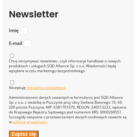
Newsletter
Imię
E-mail
Chcę otrzymywać newsletter, czyli informacje handlowe o nowych
produktach i usługach SQD Alliance Sp. z o.o. Wiadomości będą
wysyłane w celu marketingu bezpośredniego
Akceptuję
regulamin newslettera
.
Administratorem danych zawartych w formularzu jest SQD Alliance
Sp. z o.o. z siedzibą w Pszczynie przy ulicy Stefana Batorego 19, 43-
200 poczta Pszczyna, NIP: 6381701670, REGON: 240513222, wpisana
do Krajowego Rejestru Sądowego pod numerem KRS: 0000269551.
Szczegóły związane z przetwarzaniem danych osobowych zawarte są
w
polityce prywatności
.
Zapisz się