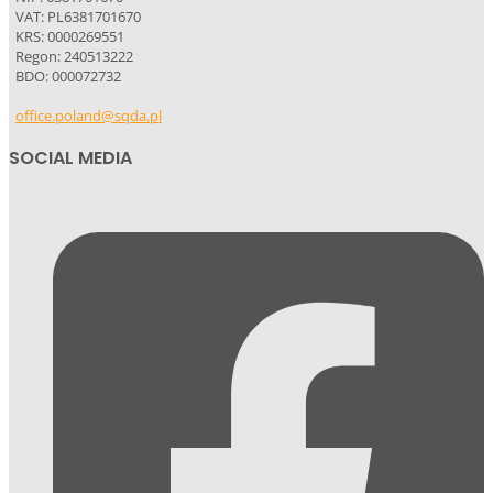
VAT: PL6381701670
KRS: 0000269551
Regon: 240513222
BDO: 000072732
office.poland@sqda.pl
SOCIAL MEDIA