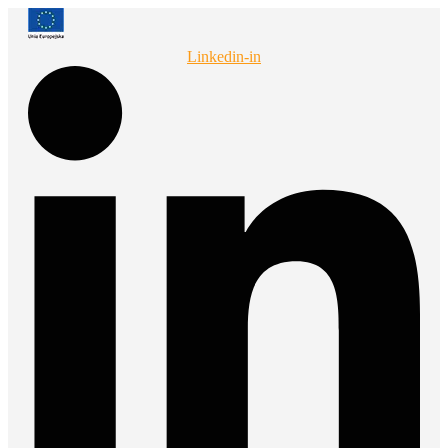
Przejdź
do
treści
Linkedin-in