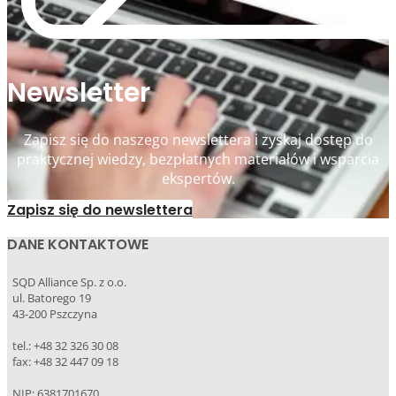
Newsletter
Zapisz się do naszego newslettera i zyskaj dostęp do
praktycznej wiedzy, bezpłatnych materiałów i wsparcia
ekspertów.
Zapisz się do newslettera
DANE KONTAKTOWE
SQD Alliance Sp. z o.o.
ul. Batorego 19
43-200 Pszczyna
tel.: +48 32 326 30 08
fax: +48 32 447 09 18
NIP: 6381701670