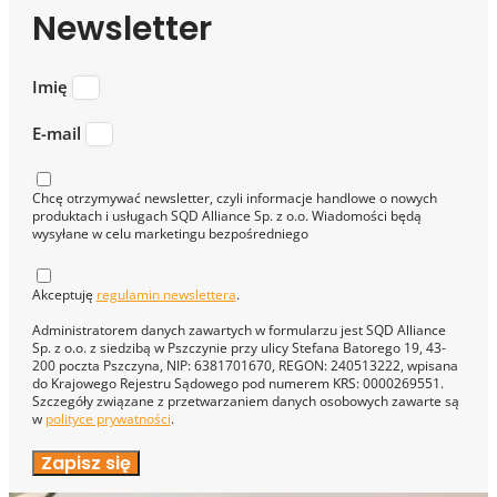
Newsletter
Imię
E-mail
Chcę otrzymywać newsletter, czyli informacje handlowe o nowych
produktach i usługach SQD Alliance Sp. z o.o. Wiadomości będą
wysyłane w celu marketingu bezpośredniego
Akceptuję
regulamin newslettera
.
Administratorem danych zawartych w formularzu jest SQD Alliance
Sp. z o.o. z siedzibą w Pszczynie przy ulicy Stefana Batorego 19, 43-
200 poczta Pszczyna, NIP: 6381701670, REGON: 240513222, wpisana
do Krajowego Rejestru Sądowego pod numerem KRS: 0000269551.
Szczegóły związane z przetwarzaniem danych osobowych zawarte są
w
polityce prywatności
.
Zapisz się