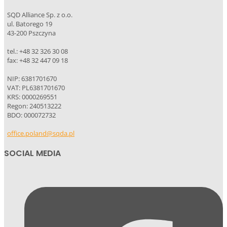
SQD Alliance Sp. z o.o.
ul. Batorego 19
43-200 Pszczyna
tel.: +48 32 326 30 08
fax: +48 32 447 09 18
NIP: 6381701670
VAT: PL6381701670
KRS: 0000269551
Regon: 240513222
BDO: 000072732
office.poland@sqda.pl
SOCIAL MEDIA