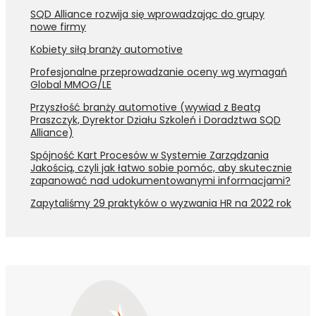
SQD Alliance rozwija się wprowadzając do grupy
nowe firmy
Kobiety siłą branży automotive
Profesjonalne przeprowadzanie oceny wg wymagań
Global MMOG/LE
Przyszłość branży automotive (wywiad z Beatą
Praszczyk, Dyrektor Działu Szkoleń i Doradztwa SQD
Alliance)
Spójność Kart Procesów w Systemie Zarządzania
Jakością, czyli jak łatwo sobie pomóc, aby skutecznie
zapanować nad udokumentowanymi informacjami?
Zapytaliśmy 29 praktyków o wyzwania HR na 2022 rok