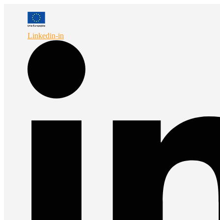
Przejdź
do
treści
Linkedin-in