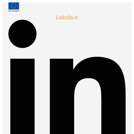
Przejdź
do
treści
Linkedin-in