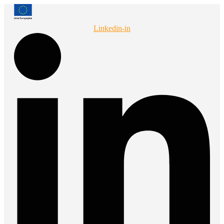
Przejdź
do
treści
Linkedin-in