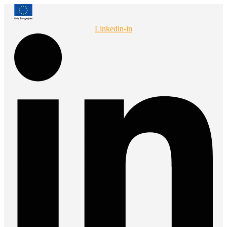
Przejdź
do
treści
Linkedin-in