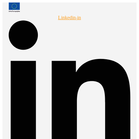
Przejdź
do
treści
Linkedin-in