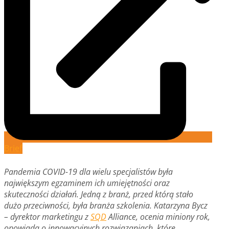
Brief
Pandemia COVID-19 dla wielu specjalistów była
największym egzaminem ich umiejętności oraz
skuteczności działań. Jedną z branż, przed którą stało
dużo przeciwności, była branża szkolenia. Katarzyna Bycz
– dyrektor marketingu z
SQD
Alliance, ocenia miniony rok,
opowiada o innowacyjnych rozwiązaniach, które