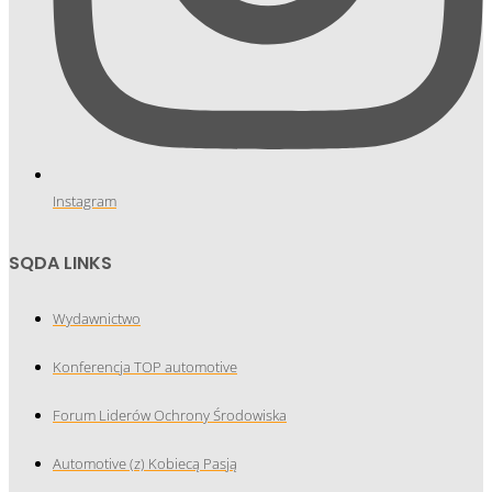
Instagram
SQDA LINKS
Wydawnictwo
Konferencja TOP automotive
Forum Liderów Ochrony Środowiska
Automotive (z) Kobiecą Pasją