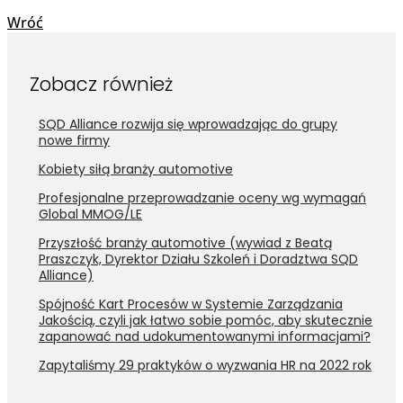
Wróć
Zobacz również
SQD Alliance rozwija się wprowadzając do grupy
nowe firmy
Kobiety siłą branży automotive
Profesjonalne przeprowadzanie oceny wg wymagań
Global MMOG/LE
Przyszłość branży automotive (wywiad z Beatą
Praszczyk, Dyrektor Działu Szkoleń i Doradztwa SQD
Alliance)
Spójność Kart Procesów w Systemie Zarządzania
Jakością, czyli jak łatwo sobie pomóc, aby skutecznie
zapanować nad udokumentowanymi informacjami?
Zapytaliśmy 29 praktyków o wyzwania HR na 2022 rok