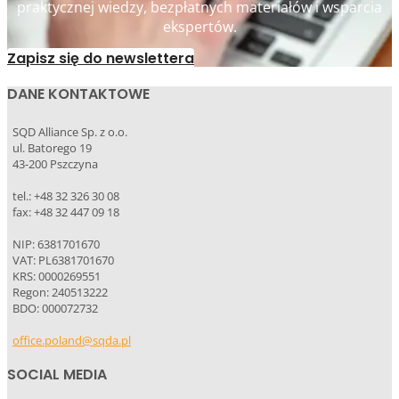
praktycznej wiedzy, bezpłatnych materiałów i wsparcia
ekspertów.
Zapisz się do newslettera
DANE KONTAKTOWE
SQD Alliance Sp. z o.o.
ul. Batorego 19
43-200 Pszczyna
tel.: +48 32 326 30 08
fax: +48 32 447 09 18
NIP: 6381701670
VAT: PL6381701670
KRS: 0000269551
Regon: 240513222
BDO: 000072732
office.poland@sqda.pl
SOCIAL MEDIA