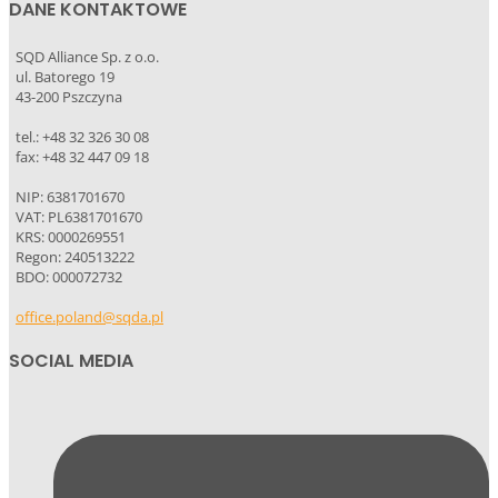
DANE KONTAKTOWE
SQD Alliance Sp. z o.o.
ul. Batorego 19
43-200 Pszczyna
tel.: +48 32 326 30 08
fax: +48 32 447 09 18
NIP: 6381701670
VAT: PL6381701670
KRS: 0000269551
Regon: 240513222
BDO: 000072732
office.poland@sqda.pl
SOCIAL MEDIA