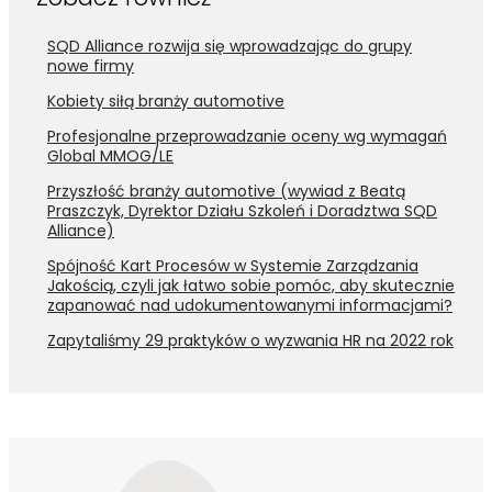
SQD Alliance rozwija się wprowadzając do grupy
nowe firmy
Kobiety siłą branży automotive
Profesjonalne przeprowadzanie oceny wg wymagań
Global MMOG/LE
Przyszłość branży automotive (wywiad z Beatą
Praszczyk, Dyrektor Działu Szkoleń i Doradztwa SQD
Alliance)
Spójność Kart Procesów w Systemie Zarządzania
Jakością, czyli jak łatwo sobie pomóc, aby skutecznie
zapanować nad udokumentowanymi informacjami?
Zapytaliśmy 29 praktyków o wyzwania HR na 2022 rok