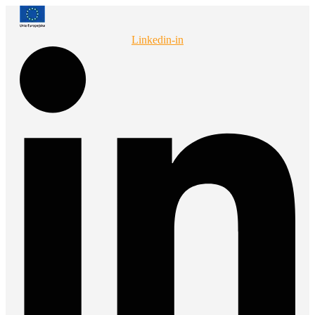
Przejdź
do
treści
Linkedin-in