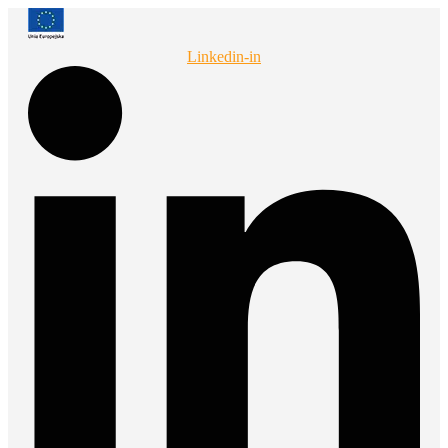
Przejdź
do
treści
Linkedin-in