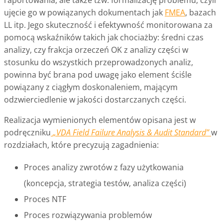
raportowania, ale także tzw. formalizację problemu, czyli
ujęcie go w powiązanych dokumentach jak
FMEA
, bazach
LL itp. Jego skuteczność i efektywność monitorowana za
pomocą wskaźników takich jak chociażby: średni czas
analizy, czy frakcja orzeczeń OK z analizy części w
stosunku do wszystkich przeprowadzonych analiz,
powinna być brana pod uwagę jako element ściśle
powiązany z ciągłym doskonaleniem, mającym
odzwierciedlenie w jakości dostarczanych części.
Realizacja wymienionych elementów opisana jest w
podręczniku
„VDA Field Failure Analysis & Audit Standard”
w
rozdziałach, które precyzują zagadnienia:
Proces analizy zwrotów z fazy użytkowania
(koncepcja, strategia testów, analiza części)
Proces NTF
Proces rozwiązywania problemów