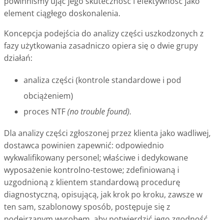
powinniśmy ująć jego skuteczność i efektywność jako
element ciągłego doskonalenia.
Koncepcja podejścia do analizy części uszkodzonych z
fazy użytkowania zasadniczo opiera się o dwie grupy
działań:
analiza części (kontrole standardowe i pod
obciążeniem)
proces NTF
(no trouble found).
Dla analizy części zgłoszonej przez klienta jako wadliwej,
dostawca powinien zapewnić: odpowiednio
wykwalifikowany personel; właściwe i dedykowane
wyposażenie kontrolno-testowe; zdefiniowaną i
uzgodnioną z klientem standardową procedurę
diagnostyczną, opisującą, jak krok po kroku, zawsze w
ten sam, szablonowy sposób, postępuje się z
podejrzanym wyrobem, aby potwierdzić jego zgodność.