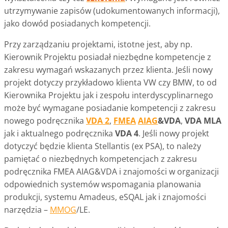
utrzymywanie zapisów (udokumentowanych informacji),
jako dowód posiadanych kompetencji.
Przy zarządzaniu projektami, istotne jest, aby np.
Kierownik Projektu posiadał niezbędne kompetencje z
zakresu wymagań wskazanych przez klienta. Jeśli nowy
projekt dotyczy przykładowo klienta VW czy BMW, to od
Kierownika Projektu jak i zespołu interdyscyplinarnego
może być wymagane posiadanie kompetencji z zakresu
nowego podręcznika
VDA 2
,
FMEA
AIAG
&VDA
,
VDA MLA
jak i aktualnego podręcznika
VDA 4
. Jeśli nowy projekt
dotyczyć będzie klienta Stellantis (ex PSA), to należy
pamiętać o niezbędnych kompetencjach z zakresu
podręcznika FMEA AIAG&VDA i znajomości w organizacji
odpowiednich systemów wspomagania planowania
produkcji, systemu Amadeus, eSQAL jak i znajomości
narzędzia –
MMOG
/LE.