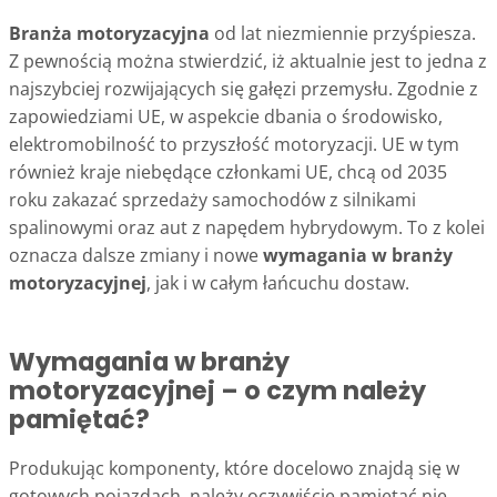
Branża motoryzacyjna
od lat niezmiennie przyśpiesza.
Z pewnością można stwierdzić, iż aktualnie jest to jedna z
najszybciej rozwijających się gałęzi przemysłu. Zgodnie z
zapowiedziami UE, w aspekcie dbania o środowisko,
elektromobilność to przyszłość motoryzacji. UE w tym
również kraje niebędące członkami UE, chcą od 2035
roku zakazać sprzedaży samochodów z silnikami
spalinowymi oraz aut z napędem hybrydowym. To z kolei
oznacza dalsze zmiany i nowe
wymagania w branży
motoryzacyjnej
, jak i w całym łańcuchu dostaw.
Wymagania w branży
motoryzacyjnej – o czym należy
pamiętać?
Produkując komponenty, które docelowo znajdą się w
gotowych pojazdach, należy oczywiście pamiętać nie