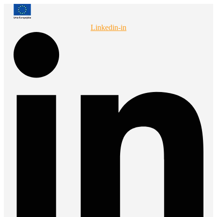
Przejdź
do
treści
Linkedin-in